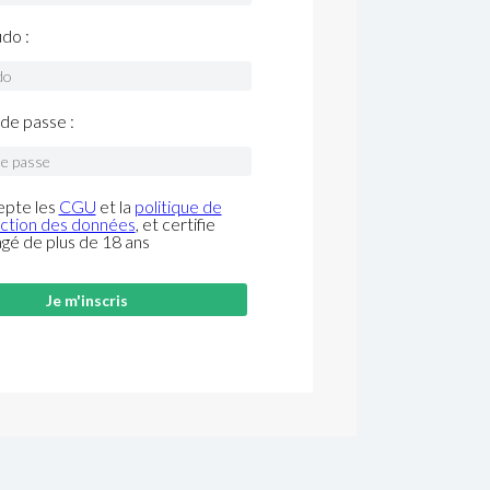
do :
de passe :
epte les
CGU
et la
politique de
ction des données
, et certifie
âgé de plus de 18 ans