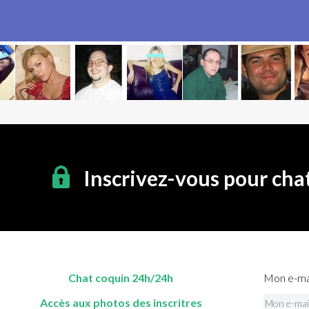
Inscrivez-vous pour cha
Chat coquin 24h/24h
Mon e-mai
Accès aux photos des inscritres