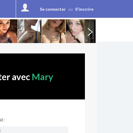
Se connecter
ou
S'inscrire
ter avec
Mary
l :