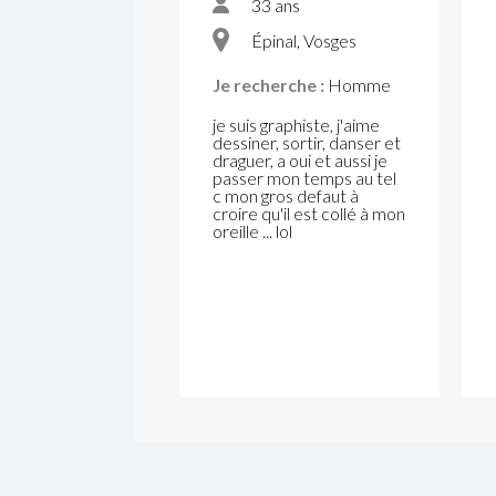
33 ans
Épinal, Vosges
Je recherche :
Homme
je suis graphiste, j'aime
dessiner, sortir, danser et
draguer, a oui et aussi je
passer mon temps au tel
c mon gros defaut à
croire qu'il est collé à mon
oreille ... lol