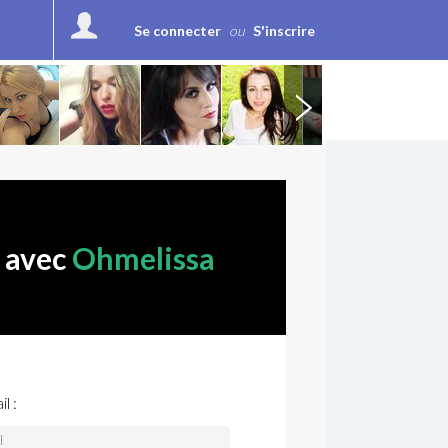
Se connecter
ou
S'inscrire
r avec
Ohmelissa
l :