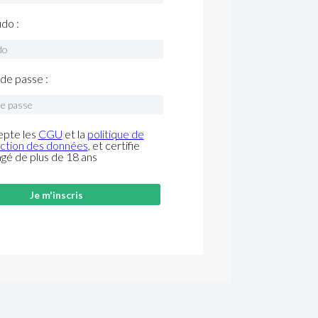
do :
de passe :
epte les
CGU
et la
politique de
ction des données
, et certifie
âgé de plus de 18 ans