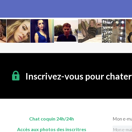
Inscrivez-vous pour chate
Chat coquin 24h/24h
Mon e-mai
Accès aux photos des inscritres